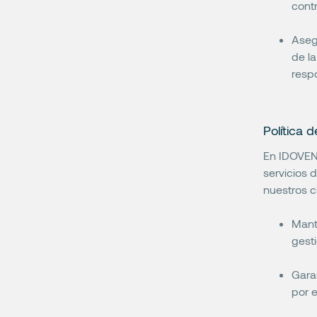
contr
Aseg
de la
resp
Política de
En IDOVEN
servicios 
nuestros c
Mant
gesti
Gara
por e