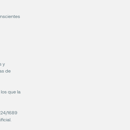
onscientes
s y
vas de
los que la
2024/1689
icial.