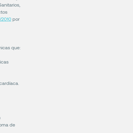
anitarios,
ctos
/2010
por
nicas que:
nicas
 cardíaca.
)
 toma de