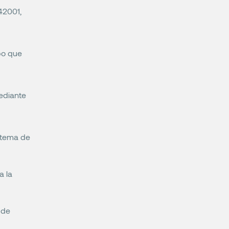
42001,
po que
mediante
istema de
a la
 de