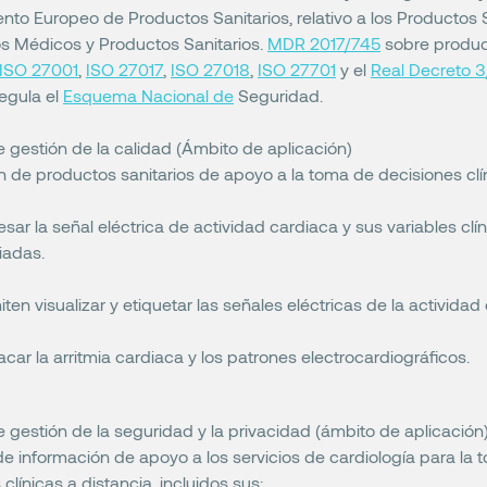
nto Europeo de Productos Sanitarios, relativo a los Productos S
os Médicos y Productos Sanitarios.
MDR 2017/745
sobre produ
ISO 27001
,
ISO 27017
,
ISO 27018
,
ISO 27701
y el
Real Decreto 3
regula el
Esquema Nacional de
Seguridad.
 gestión de la calidad (Ámbito de aplicación)
n de productos sanitarios de apoyo a la toma de decisiones clí
sar la señal eléctrica de actividad cardiaca y sus variables clí
iadas.
ten visualizar y etiquetar las señales eléctricas de la actividad
car la arritmia cardiaca y los patrones electrocardiográficos.
 gestión de la seguridad y la privacidad (ámbito de aplicación
e información de apoyo a los servicios de cardiología para la
clínicas a distancia, incluidos sus: