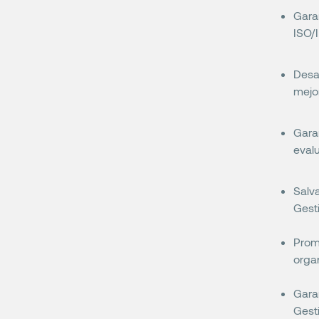
Gara
ISO/
Desa
mejo
Gara
eval
Salva
Gesti
Promo
orga
Garan
Gesti