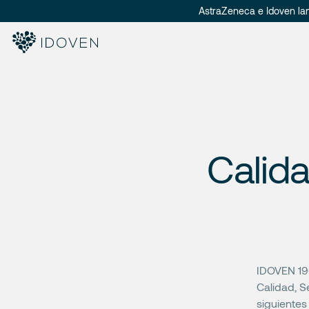
AstraZeneca e Idoven la
Calida
IDOVEN 190
Calidad, S
siguiente