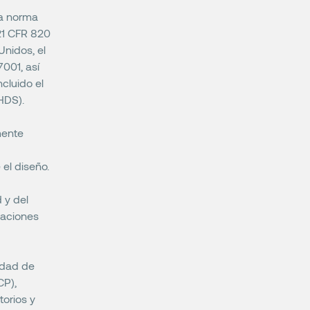
la norma
21 CFR 820
nidos, el
001, así
cluido el
HDS).
mente
el diseño.
 y del
uaciones
lidad de
CP),
torios y