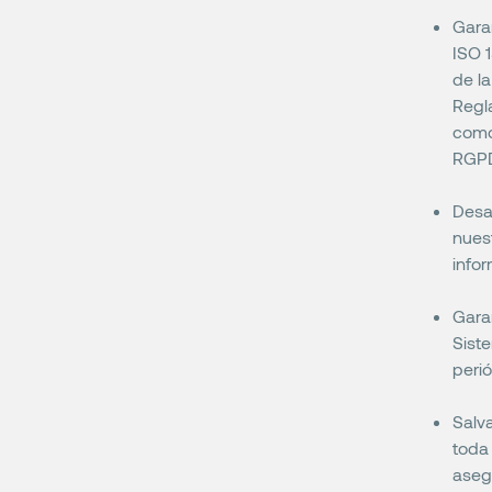
Garan
ISO 
de l
Regl
como
RGPD)
Desa
nues
infor
Garan
Sist
perió
Salva
toda 
asegu