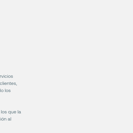
vicios
lientes,
o los
los que la
ión al