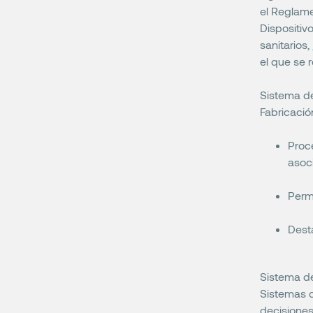
el Reglame
Dispositiv
sanitarios,
el que se 
Sistema de
Fabricació
Proce
asoc
Permi
Desta
Sistema de
Sistemas d
decisiones 