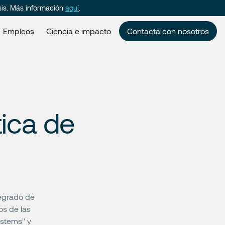
sis. Más información
aquí
.
Empleos
Ciencia e impacto
Contacta con nosotros
tica de
tegrado de
os de las
stems" y