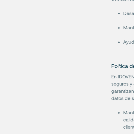
Desar
Mant
Ayu
Política 
En IDOVEN
seguros y 
garantizan
datos de s
Mant
calid
clie