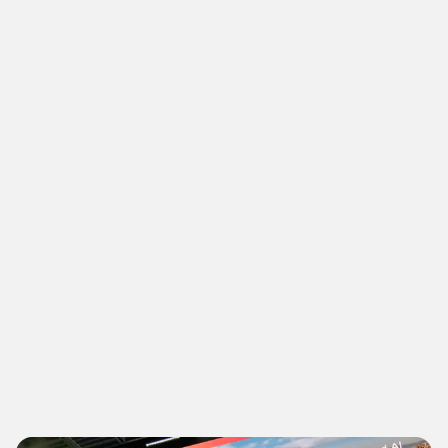
Idoven se enorgullece de colaborar con organizaciones
influyentes como la Unión Internacional de
Telecomunicaciones (UIT) y las Naciones Unidas. Juntos,
nos dirigimos hacia un futuro sostenible promoviendo el
uso responsable y ético de la IA para abordar los
Objetivos de Desarrollo Sostenible de la ONU y liberar su
potencial para revolucionar el diagnóstico de las
enfermedades cardiovasculares.