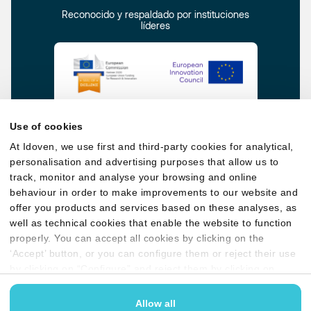
Reconocido y respaldado por instituciones
líderes
Use of cookies
At Idoven, we use first and third-party cookies for analytical,
personalisation and advertising purposes that allow us to
track, monitor and analyse your browsing and online
behaviour in order to make improvements to our website and
offer you products and services based on these analyses, as
Política de privacidad
Política de calidad,
well as technical cookies that enable the website to function
seguridad y AI
properly. You can accept all cookies by clicking on the
Política de cookies
Condiciones legales
‘Accept’ button, or you can configure them or reject their use
by clicking on “Configure” and reject them by clicking on
Guías del usuario
Política antisoborno
‘Reject’. You may find more information in our
Cookies
policy
Allow all
Conformidad con GDPR y