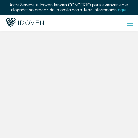
AstraZeneca e Idoven lanzan CONCERTO para avanzar en el
diagnóstico precoz de la amiloidosis. Más información
aquí
.
problema
sanitario mundial